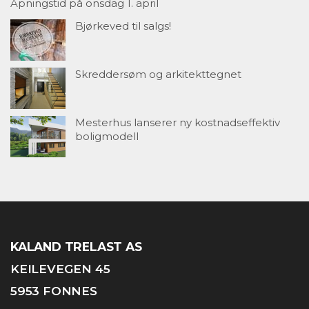
Åpningstid på onsdag 1. april
Bjørkeved til salgs!
Skreddersøm og arkitekttegnet
Mesterhus lanserer ny kostnadseffektiv
boligmodell
KALAND TRELAST AS
KEILEVEGEN 45
5953 FONNES