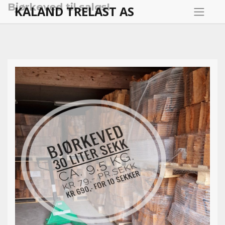
Bjørkeved til salgs!
KALAND TRELAST AS