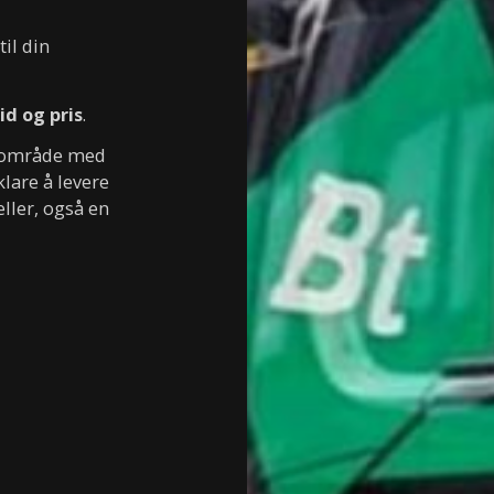
il din
tid og pris
.
et område med
klare å levere
eller, også en