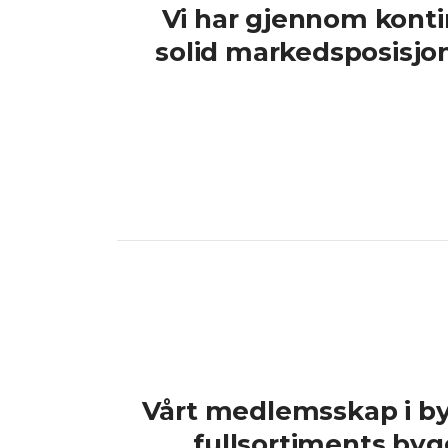
Vi har gjennom kontin
solid markedsposisjo
Vårt medlemsskap i 
fullsortiments bygg