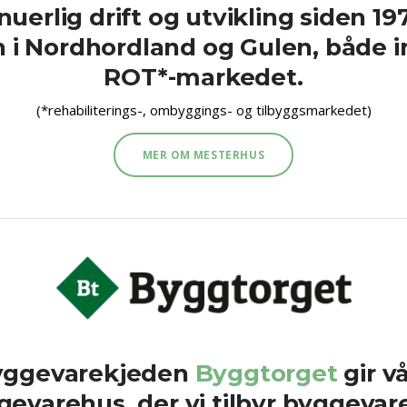
uerlig drift og utvikling siden 1
n i Nordhordland og Gulen, både 
ROT*-markedet.
(*rehabiliterings-, ombyggings- og tilbyggsmarkedet)
MER OM MESTERHUS
byggevarekjeden
Byggtorget
gir v
evarehus, der vi tilbyr byggevarer